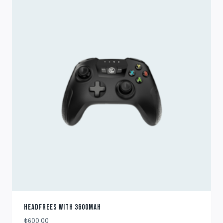
hasta
$963.00
HEADFREES WITH 3600MAH
$
600.00