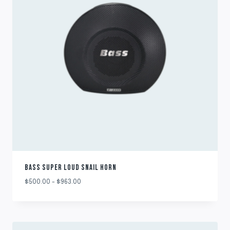
BASS SUPER LOUD SNAIL HORN
Rango
$
500.00
-
$
963.00
de
precios:
desde
$500.00